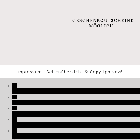
GESCHENKGUTSCHEINE
MÖGLICH
Impressum
|
Seitenübersicht
© Copyright2026
+33 (0)3 89 27 06 01
reservation@2clefs.com
NOUS SITUER
GALERIE PHOTOS
AVIS CLIENTS