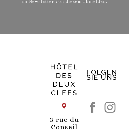
im Newsletter von diesem abmelden.
HÔTEL
FOLGEN
DES
SIE UNS
DEUX
CLEFS
3 rue du
Conseil