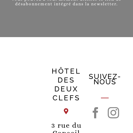
désabonnement intégré dans la newsletter.
HÔTEL
SUIVEZ-
DES
NOUS
DEUX
CLEFS
3 rue du
Conseil