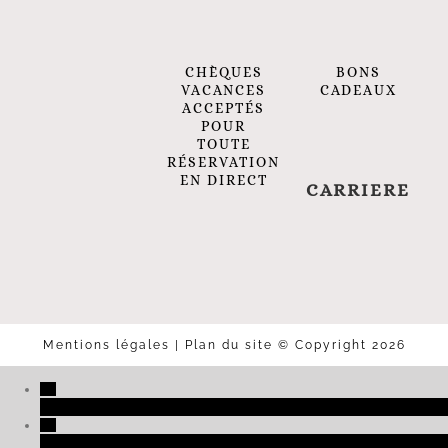
BONS
CHÈQUES
CADEAUX
VACANCES
ACCEPTÉS
POUR
TOUTE
RÉSERVATION
EN DIRECT
CARRIERE
Mentions légales
|
Plan du site
© Copyright 2026
+33 (0)3 89 27 06 01
reservation@2clefs.com