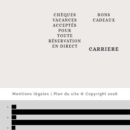
BONS
CHÈQUES
CADEAUX
VACANCES
ACCEPTÉS
POUR
TOUTE
RÉSERVATION
EN DIRECT
CARRIERE
Mentions légales
|
Plan du site
© Copyright 2026
+33 (0)3 89 27 06 01
reservation@2clefs.com