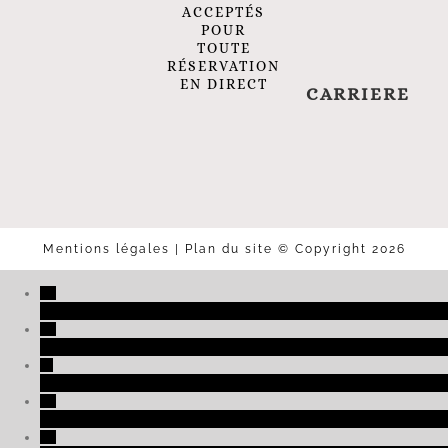
ACCEPTÉS
POUR
TOUTE
RÉSERVATION
EN DIRECT
CARRIERE
Mentions légales
|
Plan du site
© Copyright 2026
+33 (0)3 89 27 06 01
reservation@2clefs.com
NOUS SITUER
GALERIE PHOTOS