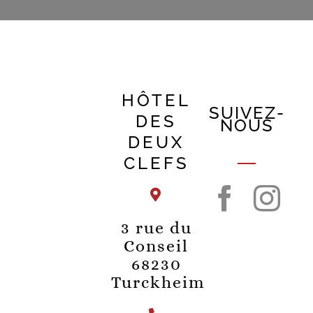
HÔTEL
SUIVEZ-
DES
NOUS
DEUX
CLEFS
3 rue du
Conseil
68230
Turckheim